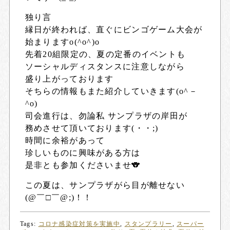
独り言
縁日が終われば、直ぐにビンゴゲーム大会が
始まりますo(^o^)o
先着20組限定の、夏の定番のイベントも
ソーシャルディスタンスに注意しながら
盛り上がっております
そちらの情報もまた紹介していきます(o^－
^o)
司会進行は、勿論私 サンプラザの岸田が
務めさせて頂いております(・・;)
時間に余裕があって
珍しいものに興味がある方は
是非とも参加くださいませ🐨
この夏は、サンプラザがら目が離せない
(@￣□￣@;)！！
Tags:
コロナ感染症対策を実施中
,
スタンプラリー
,
スーパー