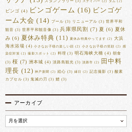
スタンプラリー
(3)
スナイパー
(2)
ダム
(2)
ビンゴゲーム
(16)
ビンゴゲ
ビンゴ
(4)
ーム大会
(14)
プール
(3)
リニューアル
(3)
世界平和
兵庫県民割
(7)
夏
(6)
夏休
観音
(3)
世界平和観音像
(3)
夏休み特典
(11)
み
(6)
大浜
夏休み特典やってます
(2)
海水浴場
(4)
小さなお子様の楽しい顔
(2)
小さなお子様の笑顔
(2)
感
明石海峡大橋
(4)
料理
(3)
朝食
染症対策
(2)
撮影スポット
(2)
田中料
桜
(7)
洲本城
(4)
(3)
淡路島観光
(3)
淡路市
(2)
理長
(12)
絵心
(3)
記念撮影
(3)
酸素
神戸新聞
(2)
縁日
(2)
カプセル
(3)
鬼滅の刃
(3)
鱧
(3)
アーカイブ