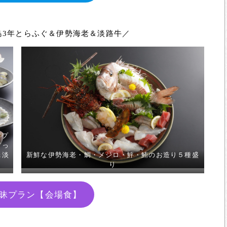
島3年とらふぐ＆伊勢海老＆淡路牛／
ップ
てっ
＆淡
新鮮な伊勢海老・鯛・メジロ・鮃・鮪のお造り５種盛
り
昧プラン【会場食】