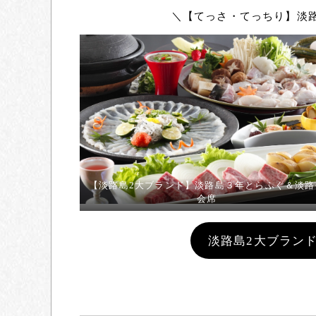
＼【てっさ・てっちり】淡
【淡路島2大ブランド】淡路島３年とらふぐ＆淡路
会席
淡路島2大ブラン