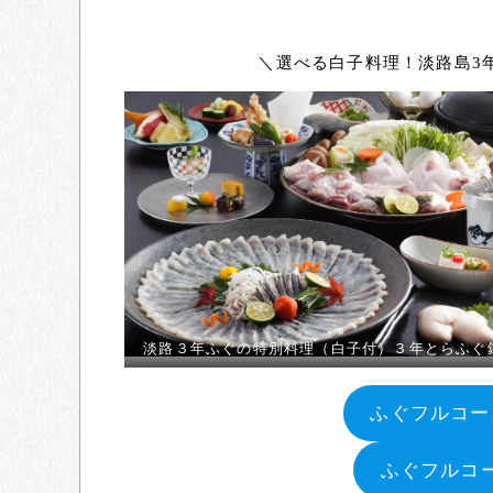
＼選べる白子料理！淡路島3
淡路３年ふぐの特別料理（白子付）３年とらふぐ
ふぐフルコー
ふぐフルコ