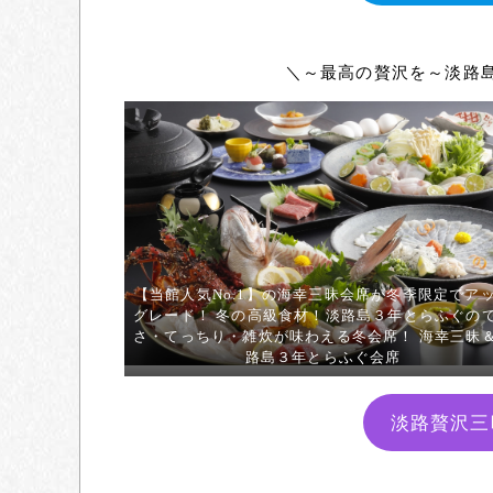
＼～最高の贅沢を～淡路
【当館人気No.1】の海幸三昧会席が冬季限定でア
グレード！ 冬の高級食材！淡路島３年とらふぐの
さ・てっちり・雑炊が味わえる冬会席！ 海幸三昧
路島３年とらふぐ会席
淡路贅沢三