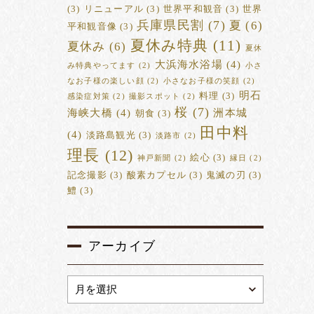
(3)
リニューアル
(3)
世界平和観音
(3)
世界
兵庫県民割
(7)
夏
(6)
平和観音像
(3)
夏休み特典
(11)
夏休み
(6)
夏休
大浜海水浴場
(4)
み特典やってます
(2)
小さ
なお子様の楽しい顔
(2)
小さなお子様の笑顔
(2)
明石
料理
(3)
感染症対策
(2)
撮影スポット
(2)
桜
(7)
海峡大橋
(4)
洲本城
朝食
(3)
田中料
(4)
淡路島観光
(3)
淡路市
(2)
理長
(12)
絵心
(3)
神戸新聞
(2)
縁日
(2)
記念撮影
(3)
酸素カプセル
(3)
鬼滅の刃
(3)
鱧
(3)
アーカイブ