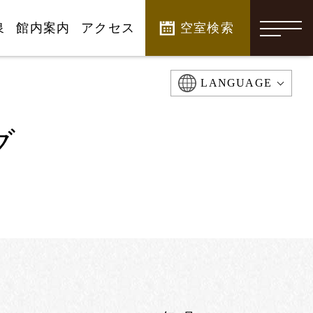
泉
館内案内
アクセス
空室検索
-
LANGUAGE
グ