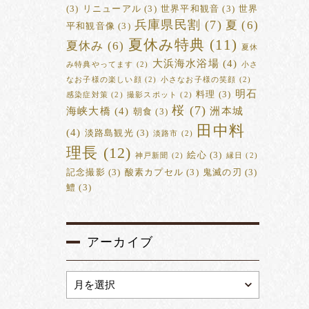
(3)
リニューアル
(3)
世界平和観音
(3)
世界
兵庫県民割
(7)
夏
(6)
平和観音像
(3)
夏休み特典
(11)
夏休み
(6)
夏休
大浜海水浴場
(4)
み特典やってます
(2)
小さ
なお子様の楽しい顔
(2)
小さなお子様の笑顔
(2)
明石
料理
(3)
感染症対策
(2)
撮影スポット
(2)
桜
(7)
海峡大橋
(4)
洲本城
朝食
(3)
田中料
(4)
淡路島観光
(3)
淡路市
(2)
理長
(12)
絵心
(3)
神戸新聞
(2)
縁日
(2)
記念撮影
(3)
酸素カプセル
(3)
鬼滅の刃
(3)
鱧
(3)
アーカイブ