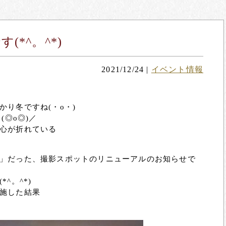
*^。^*)
2021/12/24
|
イベント情報
り冬ですね(・o・)
(◎o◎)／
心が折れている
」だった、撮影スポットのリニューアルのお知らせで
^。^*)
施した結果