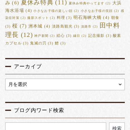
夏休み特典
(11)
み
(6)
大浜
夏休み特典やってます
(2)
海水浴場
(4)
小さなお子様の楽しい顔
(2)
小さなお子様の笑顔
(2)
感
明石海峡大橋
(4)
料理
(3)
朝食
染症対策
(2)
撮影スポット
(2)
田中料
桜
(7)
洲本城
(4)
(3)
淡路島観光
(3)
淡路市
(2)
理長
(12)
絵心
(3)
記念撮影
(3)
酸素
神戸新聞
(2)
縁日
(2)
カプセル
(3)
鬼滅の刃
(3)
鱧
(3)
アーカイブ
ブログ内ワード検索
検索