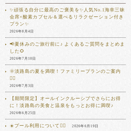
✨頑張る自分に最高のご褒美を✨人気No.1海幸三昧
会席×酸素カプセル＆選べるリラクゼーション付き
プラン✨
2026年8月4日
📢夏休みのご旅行前に♪ よくあるご質問をまとめま
した🌻
2026年7月10日
🌞淡路島の夏を満喫！ファミリープランのご案内
🏊‍♂️
2026年7月3日
【期間限定】オールインクルーシブでさらにお得
に！淡路島の美食と温泉をもっとお得に満喫♪
2026年6月25日
☀️プール利用について🏊‍♂️
2026年6月19日