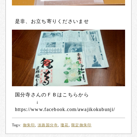
是非、お立ち寄りくださいませ
国分寺さんのＦＢはこちらから
↓
https://www.facebook.com/awajikokubunji/
Tags:
御朱印
,
淡路国分寺
,
瓊花
,
限定御朱印