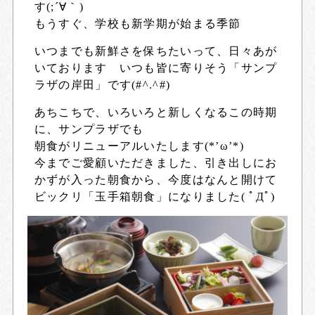
す(;´∀｀)
もうすぐ、学校も新学期が始まる季節
いつまでも新鮮さを保ちたいって、日々あが
いております いつも皆に寄りそう「サンプ
ラザの岸田」です(#^.^#)
あちこちで、いろいろと新しくなるこの時期
に、サンプラザでも
朝食がリニューアルいたします(*’ω’*)
今までご愛顧いただきました、引き出しにお
かずが入った朝食から、今度はなんと開けて
ビックリ「玉手箱朝食」になりました( ﾟДﾟ)