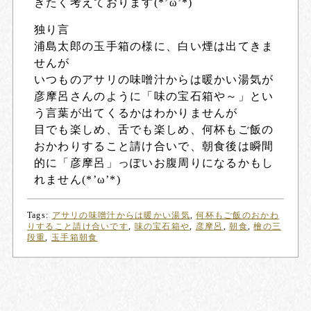
きたく考えております(*’ω’*)
独り言
浦島太郎の玉手箱の様に、白い煙は出てきま
せんが
いつものアサリの味噌汁からは暖かい湯気が
彦摩呂さんのように「味の宝石箱や～」とい
う言葉が出てくるかはわかりませんが
目でも楽しめ、舌でも楽しめ、何杯もご飯の
おかわりすること請け合いで、朝食後は瞬間
的に「彦摩呂」っぽいお腹周りになるかもし
れません(*’ω’*)
Tags:
アサリの味噌汁からは暖かい湯気
,
何杯もご飯のおかわ
りすること請け合いです
,
味の宝石箱や
,
彦摩呂
,
朝食
,
檜の三
段重
,
玉手箱朝食