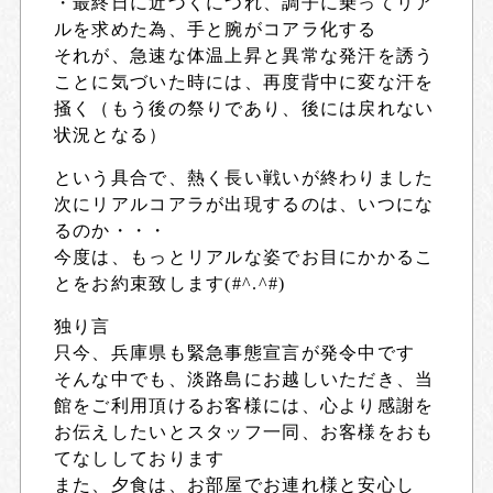
・最終日に近づくにつれ、調子に乗ってリア
ルを求めた為、手と腕がコアラ化する
それが、急速な体温上昇と異常な発汗を誘う
ことに気づいた時には、再度背中に変な汗を
掻く（もう後の祭りであり、後には戻れない
状況となる）
という具合で、熱く長い戦いが終わりました
次にリアルコアラが出現するのは、いつにな
るのか・・・
今度は、もっとリアルな姿でお目にかかるこ
とをお約束致します(#^.^#)
独り言
只今、兵庫県も緊急事態宣言が発令中です
そんな中でも、淡路島にお越しいただき、当
館をご利用頂けるお客様には、心より感謝を
お伝えしたいとスタッフ一同、お客様をおも
てなししております
また、夕食は、お部屋でお連れ様と安心し