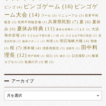
ビンゴゲーム
(16)
ビンゴゲ
ビンゴ
(4)
ーム大会
(14)
プール
(3)
リニューアル
(3)
世界平和
兵庫県民割
(7)
夏
(6)
夏休
観音
(3)
世界平和観音像
(3)
夏休み特典
(11)
み
(6)
大浜
夏休み特典やってます
(2)
海水浴場
(4)
小さなお子様の楽しい顔
(2)
小さなお子様の笑顔
(2)
感
明石海峡大橋
(4)
料理
(3)
朝食
染症対策
(2)
撮影スポット
(2)
田中料
桜
(7)
洲本城
(4)
(3)
淡路島観光
(3)
淡路市
(2)
理長
(12)
絵心
(3)
記念撮影
(3)
酸素
神戸新聞
(2)
縁日
(2)
カプセル
(3)
鬼滅の刃
(3)
鱧
(3)
アーカイブ