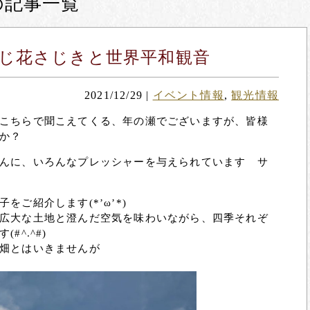
の記事一覧
じ花さじきと世界平和観音
2021/12/29
|
イベント情報
,
観光情報
らこちらで聞こえてくる、年の瀬でございますが、皆様
うか？
んに、いろんなプレッシャーを与えられています サ
ご紹介します(*’ω’*)
広大な土地と澄んだ空気を味わいながら、四季それぞ
#^.^#)
畑とはいきませんが