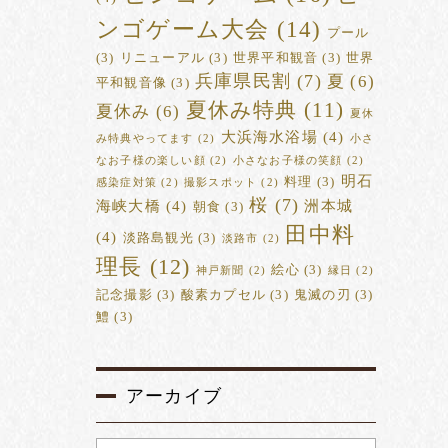
ンゴゲーム大会
(14)
プール
(3)
リニューアル
(3)
世界平和観音
(3)
世界
兵庫県民割
(7)
夏
(6)
平和観音像
(3)
夏休み特典
(11)
夏休み
(6)
夏休
大浜海水浴場
(4)
み特典やってます
(2)
小さ
なお子様の楽しい顔
(2)
小さなお子様の笑顔
(2)
明石
料理
(3)
感染症対策
(2)
撮影スポット
(2)
桜
(7)
海峡大橋
(4)
洲本城
朝食
(3)
田中料
(4)
淡路島観光
(3)
淡路市
(2)
理長
(12)
絵心
(3)
神戸新聞
(2)
縁日
(2)
記念撮影
(3)
酸素カプセル
(3)
鬼滅の刃
(3)
鱧
(3)
アーカイブ