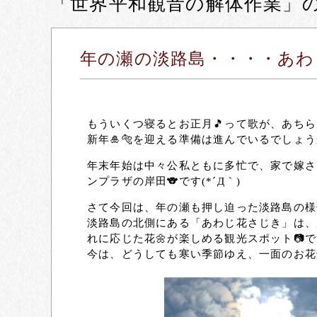
「世界平和観音の解体作業」
年の瀬の淡路島・・・・あわ
もういくつ寝るとお正月🎵って歌が、あち
新年🎍🐅を迎える準備は進んでいるでしょ
年末年始は中々公私ともに多忙で、家で嫁さ
ンプラザの岸田🐨です(*´Д｀)
さて今回は、年の瀬も押し迫った淡路島の様子を
淡路島の北側にある「あわじ花さじき」は、
れに応じた花🌼が楽しめる観光スポット📷です(
今は、どうしても寒い季節ゆえ、一面のお花