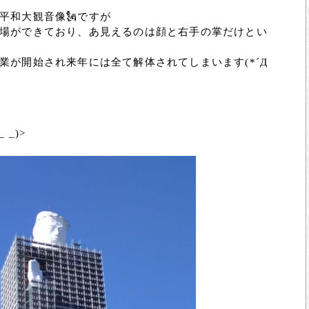
平和大観音像🗽ですが
場ができており、あ見えるのは顔と右手の掌だけとい
業が開始され来年には全て解体されてしまいます(*´Д
_)>