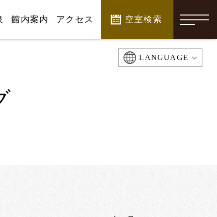
泉
館内案内
アクセス
空室検索
-
LANGUAGE
グ