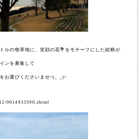
トルの牧草地に、笑顔の花💐をモチーフにした絵柄が
インを募集して
運びくださいませ<(_ _)>
112/0014933590.shtml